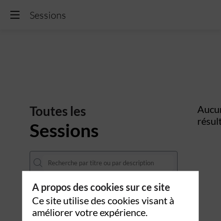
Sessions
Sessions
Toutes les
Aucu
résul
Sessions
A propos des cookies sur ce site
DATES
Ce site utilise des cookies visant à
améliorer votre expérience.
THÈMATIQUES