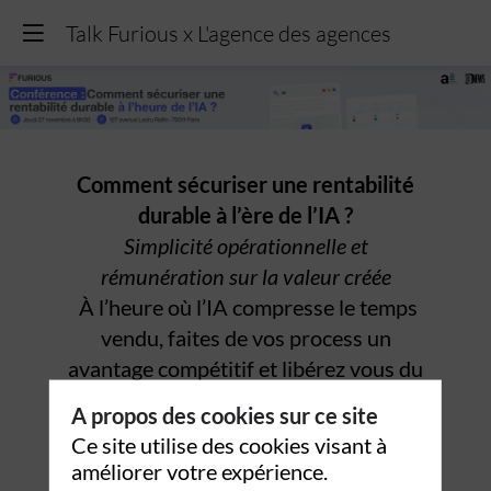
Talk Furious x L'agence des agences
Comment sécuriser une rentabilité
durable à l’ère de l’IA ?
Simplicité opérationnelle et
rémunération sur la valeur créée
À l’heure où l’IA compresse le temps
vendu, faites de vos process un
avantage compétitif et libérez vous du
piège du temps.
A propos des cookies sur ce site
Ce site utilise des cookies visant à
Contexte & positionnement :
améliorer votre expérience.