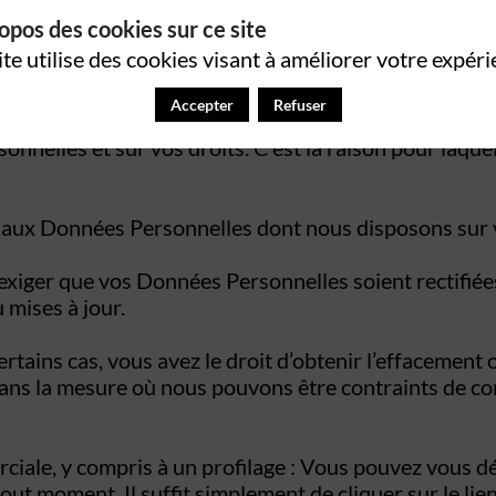
opos des cookies sur ce site
ite utilise des cookies visant à améliorer votre expéri
Accepter
Refuser
’obtenir des informations claires, transparentes, comp
nnelles et sur vos droits. C’est la raison pour laque
er aux Données Personnelles dont nous disposons sur v
d’exiger que vos Données Personnelles soient rectifiée
 mises à jour.
 certains cas, vous avez le droit d’obtenir l’effaceme
, dans la mesure où nous pouvons être contraints de 
ciale, y compris à un profilage : Vous pouvez vous d
 moment. Il suffit simplement de cliquer sur le lien 