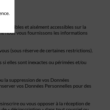
ence.
réhensibles et aisément accessibles sur la
lle nous vous fournissons les informations
ous (sous réserve de certaines restrictions).
s si elles sont inexactes ou périmées et/ou
nt ou la suppression de vos Données
conserver vos Données Personnelles pour des
ésinscrire ou vous opposer à la réception de
de « désinscription » dans tout courriel ou