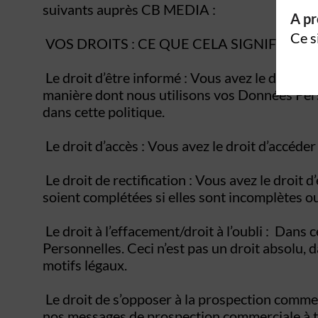
suivants auprès CB MEDIA :
A pr
Ce s
VOS DROITS :
CE QUE CELA SIGNIFIE
Le droit d’être informé : Vous avez le droit d
manière dont nous utilisons vos Données Perso
dans cette politique.
Le droit d’accès : Vous avez le droit d’accéd
Le droit de rectification : Vous avez le droit 
soient complétées si elles sont incomplètes ou
Le droit à l’effacement/droit à l’oubli : Dans
Personnelles. Ceci n’est pas un droit absolu
motifs légaux.
Le droit de s’opposer à la prospection commer
nos messages de prospection commerciale à tout