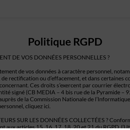
Politique RGPD
EMENT DE VOS DONNÉES PERSONNELLES ?
ement de vos données à caractère personnel, notamme
 de rectification ou d’effacement, et dans certaines co
concernant. Ces droits s’exercent par courrier élec
dentité signé (CB MEDIA – 4 bis rue de la Pyramide –
n auprès de la Commission Nationale de l’Informatique 
ersonnel, cliquez ici.
URS SUR LES DONNÉES COLLECTÉES ? Conformémen
aux articles 15, 16, 17, 18, 20 et 21 du RGPD, l’Util