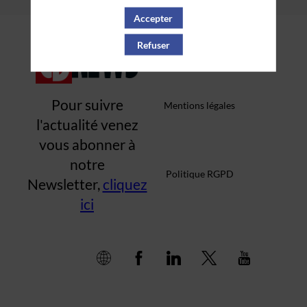
Accepter
Qui sommes-nous ?
Refuser
Pour suivre
Mentions légales
l'actualité venez
vous abonner à
notre
Politique RGPD
Newsletter,
cliquez
ici