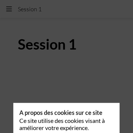
Session 1
Session 1
Description
Lorem
ipsum
dolor
sit
amet,
A propos des cookies sur ce site
consectetur
Ce site utilise des cookies visant à
adipiscing
améliorer votre expérience.
elit,