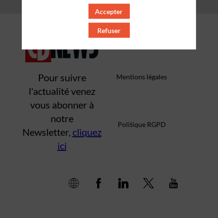
Accepter
Qui sommes-nous ?
Refuser
Pour suivre
Mentions légales
l'actualité venez
vous abonner à
notre
Politique RGPD
Newsletter,
cliquez
ici