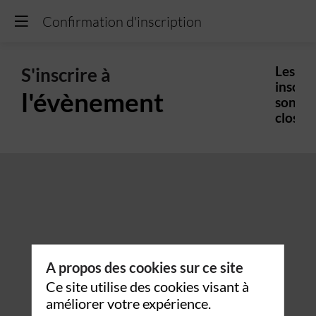
Confirmation d'inscription
S'inscrire à
Les
inscrip
l'évènement
sont
closes.
A propos des cookies sur ce site
Ce site utilise des cookies visant à
améliorer votre expérience.