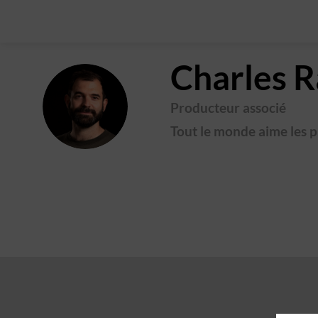
Charles
R
CR
Producteur associé
Tout le monde aime les 