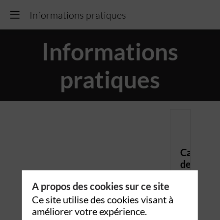
Informations pratiques
Informations
pratiques
Campus
de
Courbev
A propos des cookies sur ce site
1
Ce site utilise des cookies visant à
rue
améliorer votre expérience.
Sainte-