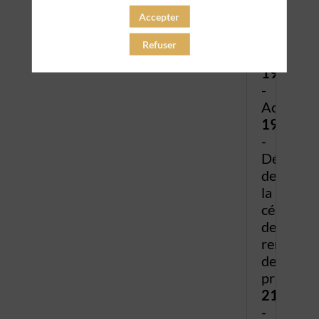
Bauchart
Accepter
75008
Paris
Refuser
19H00
-
Accueil
19H30
-
Début
de
la
cérémoni
de
remise
des
prix
21h00
-