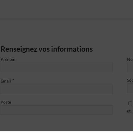
Renseignez vos informations
Prénom
N
*
Soc
Email
Poste
uti