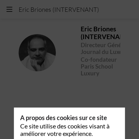
Eric Briones (INTERVENANT)
Eric
Briones
(INTERVENANT)
Directeur Général
EB(
Journal du Luxe
Co-fondateur
Paris School
Luxury
A propos des cookies sur ce site
Ce site utilise des cookies visant à
améliorer votre expérience.