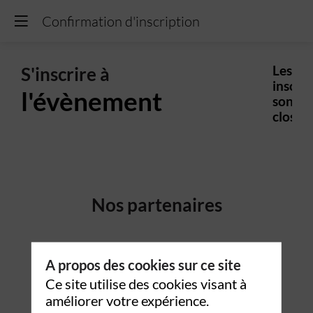
Confirmation d'inscription
S'inscrire à
Les
inscrip
l'évènement
sont
closes.
Nos partenaires
A propos des cookies sur ce site
Ce site utilise des cookies visant à
améliorer votre expérience.