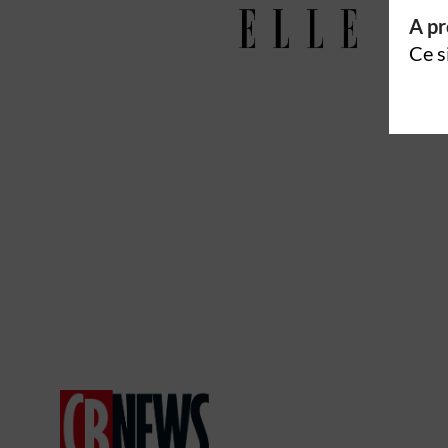
A pr
Ce s