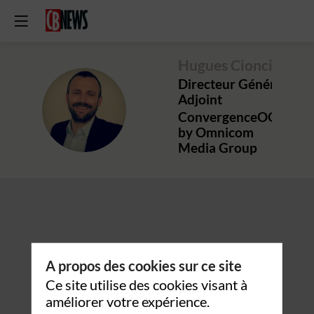
Hugues
Cionci
Directeur Général
Adjoint
HC
ConvergenceOOH
by Omnicom
Media Group
A propos des cookies sur ce site
Ce site utilise des cookies visant à
améliorer votre expérience.