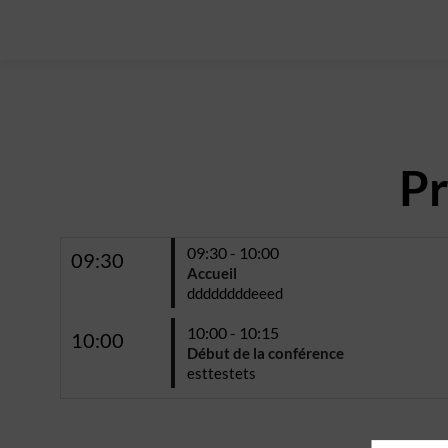
Pr
09:30 - 10:00
09:30
Accueil
ddddddddeeed
10:00 - 10:15
10:00
Début de la conférence
esttestets