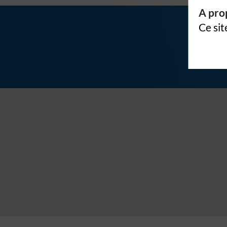
A prop
Ce sit