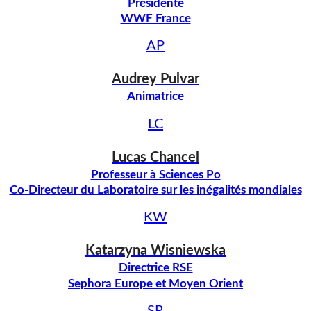
Présidente
WWF France
AP
Audrey
Pulvar
Animatrice
LC
Lucas
Chancel
Professeur à Sciences Po
Co-Directeur du Laboratoire sur les inégalités mondiales
KW
Katarzyna
Wisniewska
Directrice RSE
Sephora Europe et Moyen Orient
SR