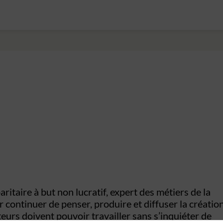
ritaire à but non lucratif, expert des métiers de la
 continuer de penser, produire et diffuser la création
teurs doivent pouvoir travailler sans s’inquiéter de