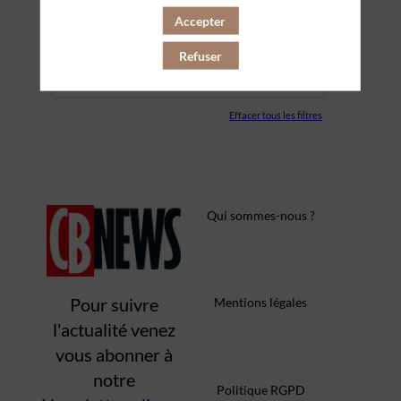
Accepter
PARTENAIRES
Refuser
SALLE
Effacer tous les filtres
Qui sommes-nous ?
Pour suivre
Mentions légales
l'actualité venez
vous abonner à
notre
Politique RGPD