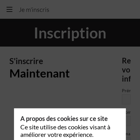
Je m'inscris
Inscription
S'inscrire
Rens
vos
Maintenant
info
Prénom
*
Nom
A propos des cookies sur ce site
Ce site utilise des cookies visant à
*
améliorer votre expérience.
Email