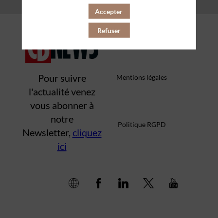
Accepter
Qui sommes-nous ?
Refuser
Pour suivre
Mentions légales
l'actualité venez
vous abonner à
notre
Politique RGPD
Newsletter,
cliquez
ici