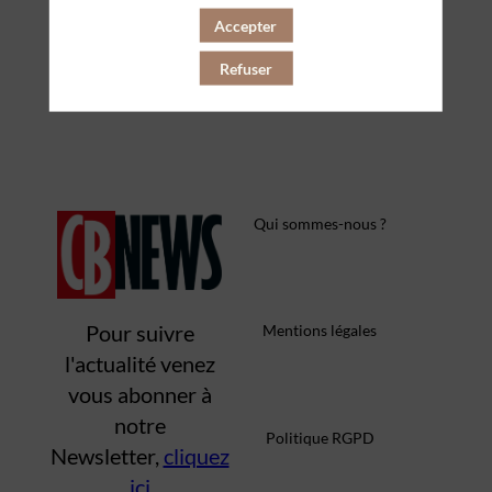
Accepter
PARTENAIRES
Refuser
Effacer tous les filtres
Qui sommes-nous ?
Pour suivre
Mentions légales
l'actualité venez
vous abonner à
notre
Politique RGPD
Newsletter,
cliquez
ici