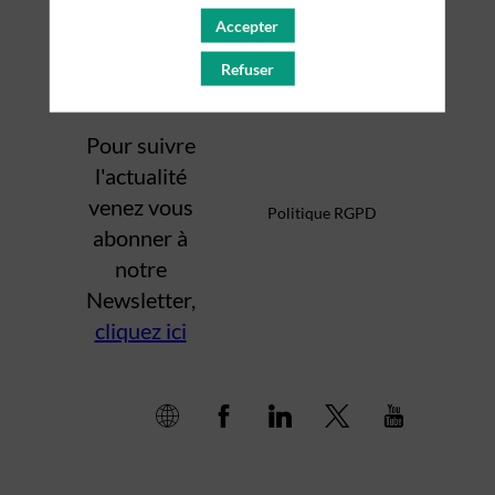
Accepter
Mentions légales
Refuser
Pour suivre
l'actualité
venez vous
Politique RGPD
abonner à
notre
Newsletter,
cliquez ici