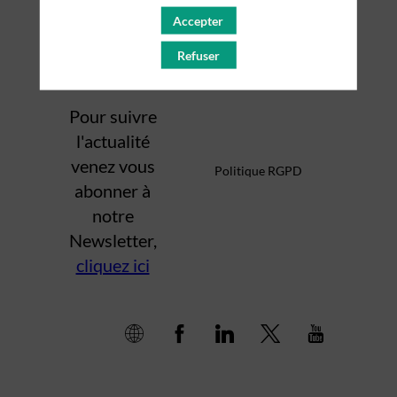
Accepter
Mentions légales
Refuser
Pour suivre
l'actualité
venez vous
Politique RGPD
abonner à
notre
Newsletter,
cliquez ici