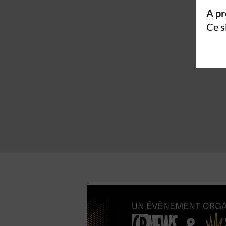
A pr
Ce s