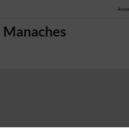
Accue
n
Manaches