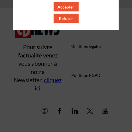
Accepter
Qui sommes-nous ?
Refuser
Pour suivre
Mentions légales
l'actualité venez
vous abonner à
notre
Politique RGPD
Newsletter,
cliquez
ici