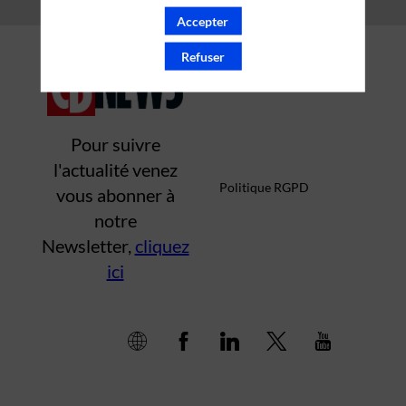
Accepter
Mentions légales
Refuser
Pour suivre
l'actualité venez
Politique RGPD
vous abonner à
notre
Newsletter,
cliquez
ici