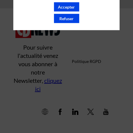
Accepter
Mentions légales
Refuser
Pour suivre
l'actualité venez
Politique RGPD
vous abonner à
notre
Newsletter,
cliquez
ici